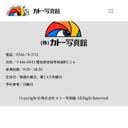
撮影メニュー
スタジオ紹介
料金
ギャラリー
スタッフ紹介
アクセス
お知らせ
お問い合わせ
撮影のご予約・焼き増し依頼
プライバシーポリシー
電話／0566-74-3711
住所／〒446-0043 愛知県安城市城南町1-2-6
営業時間／9:00〜18:30
定休日／毎週水曜日、第2,4,5木曜日
予約営業／日曜日
Copyright © 株式会社 カトー写真館. All Right Reserved.